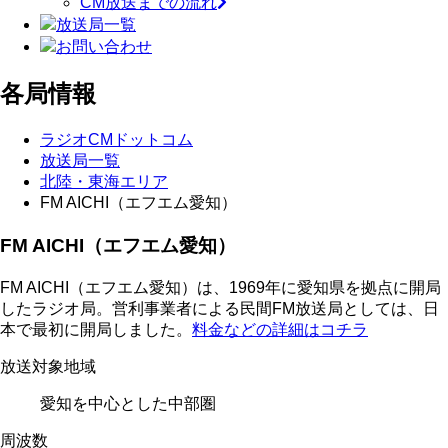
CM放送までの流れ
放送局一覧
お問い合わせ
各局情報
ラジオCMドットコム
放送局一覧
北陸・東海エリア
FM AICHI（エフエム愛知）
FM AICHI（エフエム愛知）
FM AICHI（エフエム愛知）は、1969年に愛知県を拠点に開局
したラジオ局。営利事業者による民間FM放送局としては、日
本で最初に開局しました。
料金などの詳細はコチラ
放送対象地域
愛知を中心とした中部圏
周波数