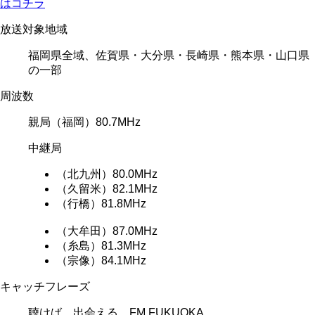
はコチラ
放送対象地域
福岡県全域、佐賀県・大分県・長崎県・熊本県・山口県
の一部
周波数
親局
（福岡）80.7MHz
中継局
（北九州）80.0MHz
（久留米）82.1MHz
（行橋）81.8MHz
（大牟田）87.0MHz
（糸島）81.3MHz
（宗像）84.1MHz
キャッチフレーズ
聴けば、出会える、FM FUKUOKA