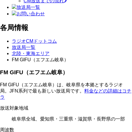
CM放送までの流れ
放送局一覧
お問い合わせ
各局情報
ラジオCMドットコム
放送局一覧
北陸・東海エリア
FM GIFU（エフエム岐阜）
FM GIFU（エフエム岐阜）
FM GIFU（エフエム岐阜）は、岐阜県を本拠とするラジオ
局。JFN系列で最も新しい放送局です。
料金などの詳細はコチ
ラ
放送対象地域
岐阜県全域、愛知県・三重県・滋賀県・長野県の一部
周波数