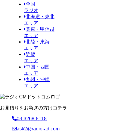
全国
ラジオ
北海道・東北
エリア
関東・甲信越
エリア
北陸・東海
エリア
近畿
エリア
中国・四国
エリア
九州・沖縄
エリア
お見積りをお急ぎの方はコチラ
03-3268-8118
ask2@radio-ad.com