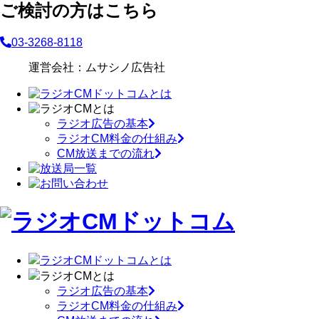
ご検討の方はこちら
03-3268-8118
運営会社：ムサシノ広告社
ラジオ広告の基本
ラジオCM料金の仕組み
CM放送までの流れ
ラジオCMドットコムとは
ラジオCMとは
ラジオ広告の基本
ラジオCM料金の仕組み