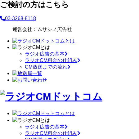
ご検討の方はこちら
03-3268-8118
運営会社：ムサシノ広告社
ラジオ広告の基本
ラジオCM料金の仕組み
CM放送までの流れ
ラジオCMドットコムとは
ラジオCMとは
ラジオ広告の基本
ラジオCM料金の仕組み