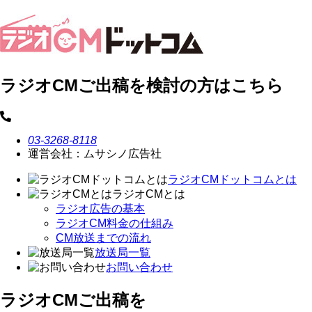
ラジオCMご出稿を検討の方はこちら
03-3268-8118
運営会社：ムサシノ広告社
ラジオCMドットコムとは
ラジオCMとは
ラジオ広告の基本
ラジオCM料金の仕組み
CM放送までの流れ
放送局一覧
お問い合わせ
ラジオCMご出稿を